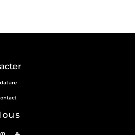
acter
idature
contact
Nous