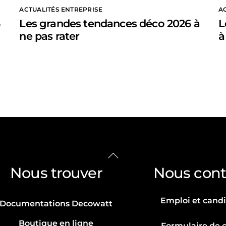
ACTUALITÉS ENTREPRISE
A
6
Les grandes tendances déco 2026 à
L
ne pas rater
à
Back
To
Nous trouver
Nous cont
Top
Emploi et cand
Documentations Decowatt
Boutique en ligne
Formulaire de 