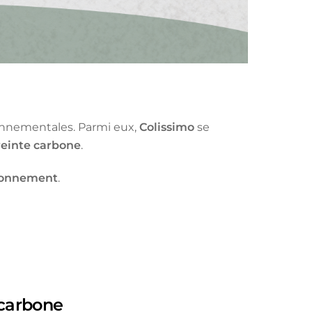
onnementales. Parmi eux,
Colissimo
se
reinte carbone
.
ironnement
.
 carbone