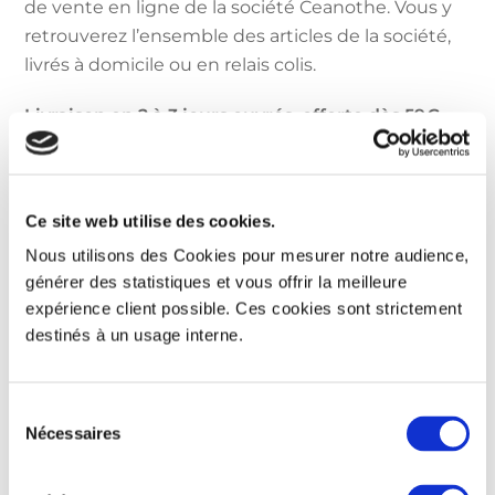
de vente en ligne de la société Ceanothe. Vous y
retrouverez l’ensemble des articles de la société,
livrés à domicile ou en relais colis.
Livraison en 2 à 3 jours ouvrés, offerte dès 59€
d’achat.
Je découvre
Ce site web utilise des cookies.
Nous utilisons des Cookies pour mesurer notre audience,
générer des statistiques et vous offrir la meilleure
expérience client possible. Ces cookies sont strictement
Distributeurs partenaires
destinés à un usage interne.
S
Nécessaires
é
Enseignes spécialisées
l
e