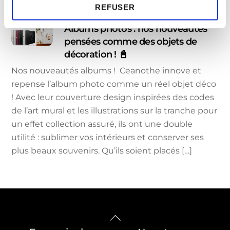
m
REFUSER
e
n
Albums photos : nos nouveautés
t
pensées comme des objets de
décoration ! 📓
Nos nouveautés albums ! Ceanothe innove et
repense l’album photo comme un réel objet déco
! Avec leur couverture design inspirées des codes
de l’art mural et les illustrations sur la tranche pour
un effet collection assuré, ils ont une double
utilité : sublimer vos intérieurs et conserver ses
plus beaux souvenirs. Qu’ils soient placés […]
Back
To