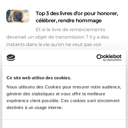
Top 3 des livres d’or pour honorer,
célébrer, rendre hommage
Et si le livre de remerciements
devenait un objet de transmission ? Il y a des
instants dans la vie qu’on ne veut pas voir
s’effacer. Pour célébrer un mariage, honorer une
carrière ou rendre hommage à une personne
chère, le livre d’or devient une passerelle entre les
souvenirs et l’émotion. Chez Ceanothe, on a […]
Ce site web utilise des cookies.
Nous utilisons des Cookies pour mesurer notre audience,
Idée activité ludique enfant : créer
générer des statistiques et vous offrir la meilleure
un album photo souvenirs d’école
expérience client possible. Ces cookies sont strictement
unique
destinés à un usage interne.
Les souvenirs d’enfance sont précieux, en
particulier ceux liés à l’école. Les premiers pas en
S